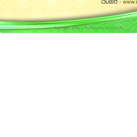
เว็บไซต์ :
www.n
Copyright 2026 - โรงเรียนเทศบาลบ้านโนนทัน