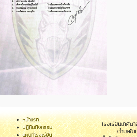
หน้าแรก
โรงเรียนเทศบา
ปฏิทินกิจกรรม
ตำบลในเ
แผนที่โรงเรียน