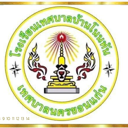
8
9
10
11
12
13
14