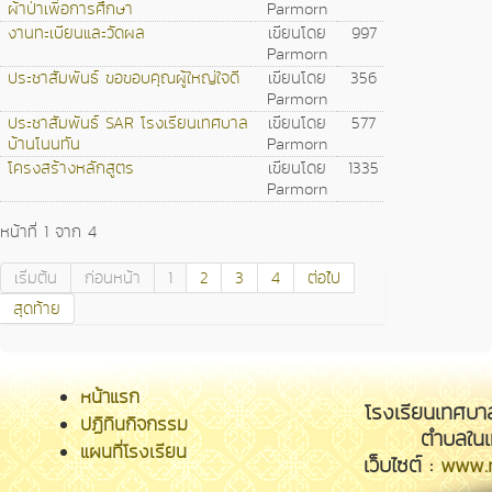
ผ้าป่าเพื่อการศึกษา
Parmorn
งานทะเบียนและวัดผล
เขียนโดย
997
Parmorn
ประชาสัมพันธ์ ขอขอบคุณผู้ใหญ่ใจดี
เขียนโดย
356
Parmorn
ประชาสัมพันธ์ SAR โรงเรียนเทศบาล
เขียนโดย
577
บ้านโนนทัน
Parmorn
โครงสร้างหลักสูตร
เขียนโดย
1335
Parmorn
หน้าที่ 1 จาก 4
เริ่มต้น
ก่อนหน้า
1
2
3
4
ต่อไป
สุดท้าย
หน้าแรก
โรงเรียนเทศบา
ปฏิทินกิจกรรม
ตำบลในเ
แผนที่โรงเรียน
เว็บไซต์ :
www.n